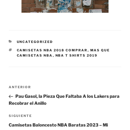
CATEGORÍAS
UNCATEGORIZED
ETIQUETAS
CAMISETAS NBA 2018 COMPRAR
,
MAS QUE
CAMISETAS NBA
,
NBA T SHIRTS 2019
Navegación
Entrada
ANTERIOR
de
anterior:
Pau Gasol, la Pieza Que Faltaba A los Lakers para
entradas
Recobrar el Anillo
Siguiente
SIGUIENTE
entrada
Camisetas Baloncesto NBA Baratas 2023 – Mi