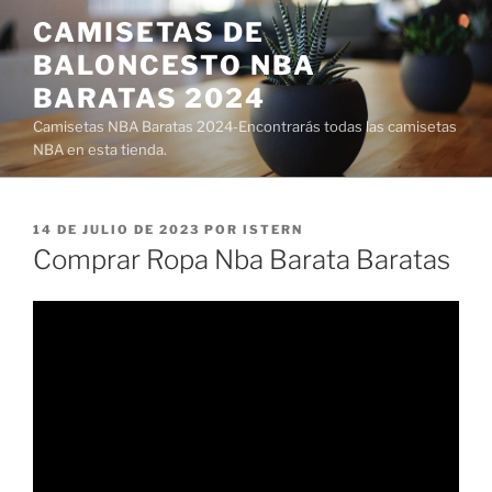
Saltar
CAMISETAS DE
al
BALONCESTO NBA
contenido
BARATAS 2024
Camisetas NBA Baratas 2024-Encontrarás todas las camisetas
NBA en esta tienda.
PUBLICADO
14 DE JULIO DE 2023
POR
ISTERN
EL
Comprar Ropa Nba Barata Baratas