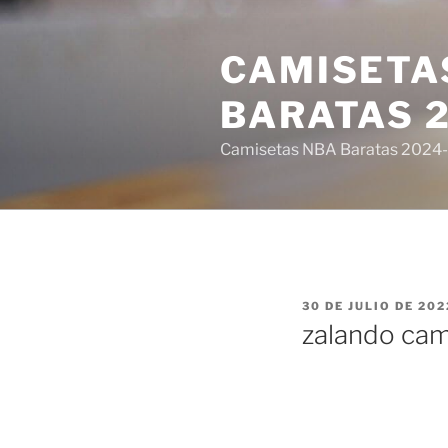
Saltar
al
CAMISETA
contenido
BARATAS 
Camisetas NBA Baratas 2024-E
PUBLICADO
30 DE JULIO DE 202
EL
zalando cam