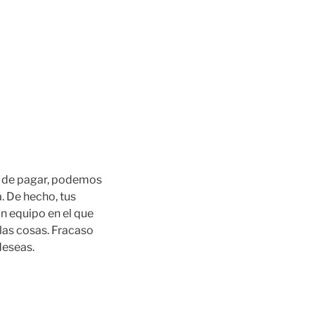
a de pagar, podemos
. De hecho, tus
un equipo en el que
las cosas. Fracaso
deseas.