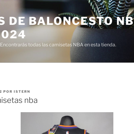
S DE BALONCESTO N
2024
ncontrarás todas las camisetas NBA en esta tienda.
2
POR
ISTERN
isetas nba