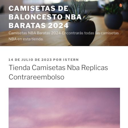
Saltar
CAMISETAS DE
al
BALONCESTO NBA
contenido
BARATAS 2024
Camisetas NBA Baratas 2024-Encontrarás todas las camisetas
NBA en esta tienda.
PUBLICADO
14 DE JULIO DE 2023
POR
ISTERN
EL
Tienda Camisetas Nba Replicas
Contrareembolso