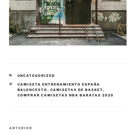
CATEGORÍAS
UNCATEGORIZED
ETIQUETAS
CAMISETA ENTRENAMIENTO ESPAÑA
BALONCESTO
,
CAMISETAS DE BASKET
,
COMPRAR CAMISETAS NBA BARATAS 2020
Navegación
Entrada
ANTERIOR
de