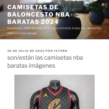
Saltar
CAMISETAS DE
al
BALONCESTO NBA
contenido
BARATAS 2024
Camisetas NBA Baratas 2024-Encontrarás todas las camisetas
NBA en esta tienda.
PUBLICADO
30 DE JULIO DE 2022
POR
ISTERN
EL
son/están las camisetas nba
baratas imágenes