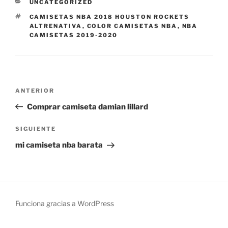
CATEGORÍAS
UNCATEGORIZED
ETIQUETAS
CAMISETAS NBA 2018 HOUSTON ROCKETS
ALTRENATIVA
,
COLOR CAMISETAS NBA
,
NBA
CAMISETAS 2019-2020
Navegación
Entrada
ANTERIOR
de
anterior:
Comprar camiseta damian lillard
entradas
Siguiente
SIGUIENTE
entrada
mi camiseta nba barata
Funciona gracias a WordPress