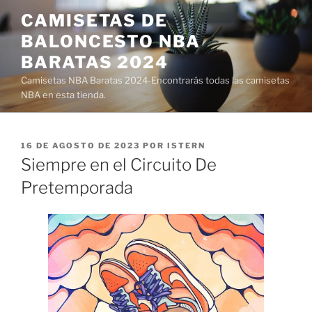
Saltar
CAMISETAS DE
al
BALONCESTO NBA
contenido
BARATAS 2024
Camisetas NBA Baratas 2024-Encontrarás todas las camisetas
NBA en esta tienda.
PUBLICADO
16 DE AGOSTO DE 2023
POR
ISTERN
EL
Siempre en el Circuito De
Pretemporada