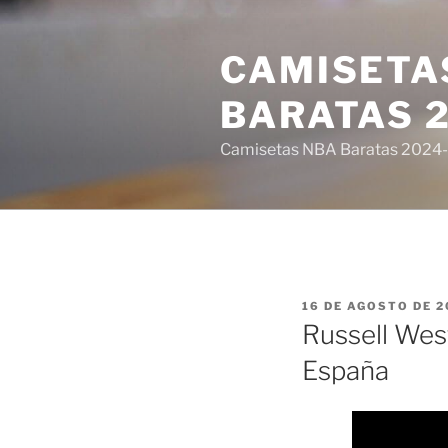
Saltar
al
CAMISETA
contenido
BARATAS 
Camisetas NBA Baratas 2024-E
PUBLICADO
16 DE AGOSTO DE 2
EL
Russell West
España