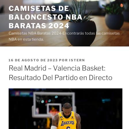
Saltar
CAMISETAS DE
al
BALONCESTO NBA
contenido
BARATAS 2024
Camisetas NBA Baratas 2024-Encontrarás todas las camisetas
NBA en esta tienda.
PUBLICADO
16 DE AGOSTO DE 2023
POR
ISTERN
EL
Real Madrid – Valencia Basket:
Resultado Del Partido en Directo