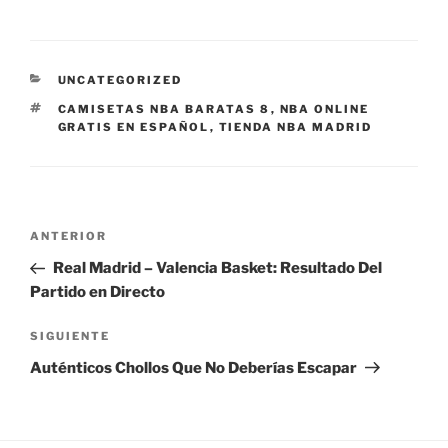
CATEGORÍAS
UNCATEGORIZED
ETIQUETAS
CAMISETAS NBA BARATAS 8
,
NBA ONLINE
GRATIS EN ESPAÑOL
,
TIENDA NBA MADRID
Navegación
Entrada
ANTERIOR
de
anterior:
Real Madrid – Valencia Basket: Resultado Del
entradas
Partido en Directo
Siguiente
SIGUIENTE
entrada
Auténticos Chollos Que No Deberías Escapar