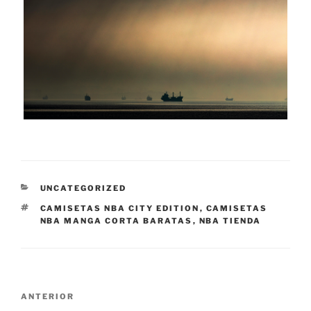
CATEGORÍAS
UNCATEGORIZED
ETIQUETAS
CAMISETAS NBA CITY EDITION
,
CAMISETAS
NBA MANGA CORTA BARATAS
,
NBA TIENDA
Navegación
Entrada
ANTERIOR
de