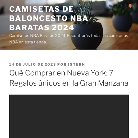
Saltar
CAMISETAS DE
al
BALONCESTO NBA
contenido
BARATAS 2024
Camisetas NBA Baratas 2024-Encontrarás todas las camisetas
NBA en esta tienda.
PUBLICADO
14 DE JULIO DE 2023
POR
ISTERN
EL
Qué Comprar en Nueva York: 7
Regalos únicos en la Gran Manzana