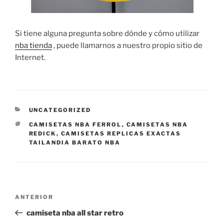
Si tiene alguna pregunta sobre dónde y cómo utilizar
nba tienda
, puede llamarnos a nuestro propio sitio de
Internet.
CATEGORÍAS
UNCATEGORIZED
ETIQUETAS
CAMISETAS NBA FERROL
,
CAMISETAS NBA
REDICK
,
CAMISETAS REPLICAS EXACTAS
TAILANDIA BARATO NBA
Navegación
Entrada
ANTERIOR
de
anterior:
camiseta nba all star retro
entradas