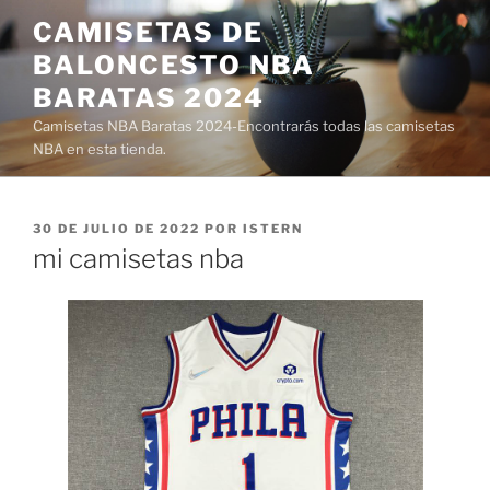
Saltar
CAMISETAS DE
al
BALONCESTO NBA
contenido
BARATAS 2024
Camisetas NBA Baratas 2024-Encontrarás todas las camisetas
NBA en esta tienda.
PUBLICADO
30 DE JULIO DE 2022
POR
ISTERN
EL
mi camisetas nba