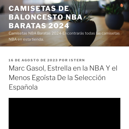
Saltar
CAMISETAS DE
al
BALONCESTO NBA
contenido
BARATAS 2024
Camisetas NBA Baratas 2024-Encontrarás todas las camisetas
NBA en esta tienda.
PUBLICADO
16 DE AGOSTO DE 2023
POR
ISTERN
EL
Marc Gasol, Estrella en la NBA Y el
Menos Egoísta De la Selección
Española