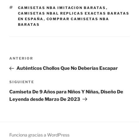
ETIQUETAS
CAMISETAS NBA IMITACION BARATAS
,
CAMISETAS NBAL REPLICAS EXACTAS BARATAS
EN ESPAÑA
,
COMPRAR CAMISETAS NBA
BARATAS
Navegación
Entrada
ANTERIOR
de
anterior:
Auténticos Chollos Que No Deberías Escapar
entradas
Siguiente
SIGUIENTE
entrada
Camiseta De 9 Años para Niños Y Niñas, Diseño De
Leyenda desde Marzo De 2023
Funciona gracias a WordPress