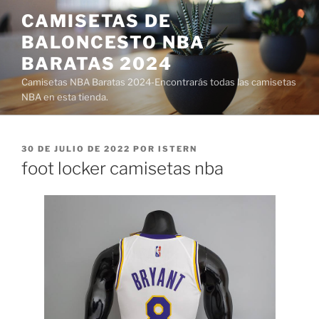
Saltar
CAMISETAS DE
al
BALONCESTO NBA
contenido
BARATAS 2024
Camisetas NBA Baratas 2024-Encontrarás todas las camisetas
NBA en esta tienda.
PUBLICADO
30 DE JULIO DE 2022
POR
ISTERN
EL
foot locker camisetas nba