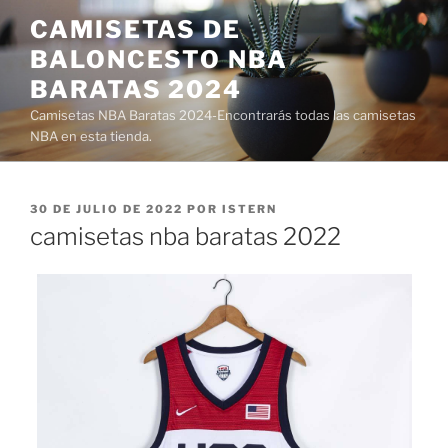
Saltar
CAMISETAS DE
al
BALONCESTO NBA
contenido
BARATAS 2024
Camisetas NBA Baratas 2024-Encontrarás todas las camisetas
NBA en esta tienda.
PUBLICADO
30 DE JULIO DE 2022
POR
ISTERN
EL
camisetas nba baratas 2022