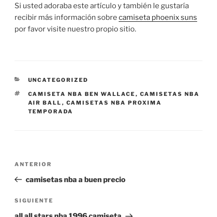
Si usted adoraba este artículo y también le gustaría
recibir más información sobre
camiseta phoenix suns
por favor visite nuestro propio sitio.
CATEGORÍAS
UNCATEGORIZED
ETIQUETAS
CAMISETA NBA BEN WALLACE
,
CAMISETAS NBA
AIR BALL
,
CAMISETAS NBA PROXIMA
TEMPORADA
Navegación
Entrada
ANTERIOR
de
anterior:
camisetas nba a buen precio
entradas
Siguiente
SIGUIENTE
entrada
all all stars nba 1996 camiseta