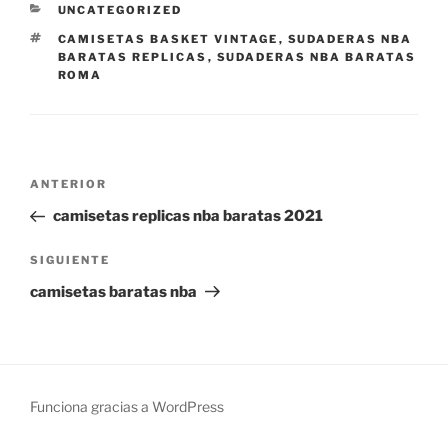
CATEGORÍAS
UNCATEGORIZED
ETIQUETAS
CAMISETAS BASKET VINTAGE
,
SUDADERAS NBA
BARATAS REPLICAS
,
SUDADERAS NBA BARATAS
ROMA
Navegación
Entrada
ANTERIOR
de
anterior:
camisetas replicas nba baratas 2021
entradas
Siguiente
SIGUIENTE
entrada
camisetas baratas nba
Funciona gracias a WordPress