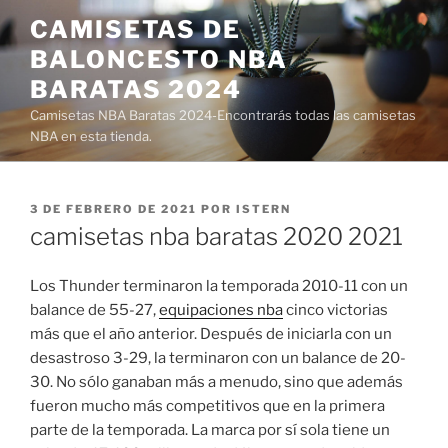
Saltar
CAMISETAS DE
al
BALONCESTO NBA
contenido
BARATAS 2024
Camisetas NBA Baratas 2024-Encontrarás todas las camisetas
NBA en esta tienda.
PUBLICADO
3 DE FEBRERO DE 2021
POR
ISTERN
EL
camisetas nba baratas 2020 2021
Los Thunder terminaron la temporada 2010-11 con un
balance de 55-27,
equipaciones nba
cinco victorias
más que el año anterior. Después de iniciarla con un
desastroso 3-29, la terminaron con un balance de 20-
30. No sólo ganaban más a menudo, sino que además
fueron mucho más competitivos que en la primera
parte de la temporada. La marca por sí sola tiene un