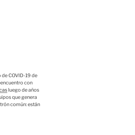
vo de COVID-19 de
reencuentro con
icas
luego de años
uipos que genera
atrón común: están