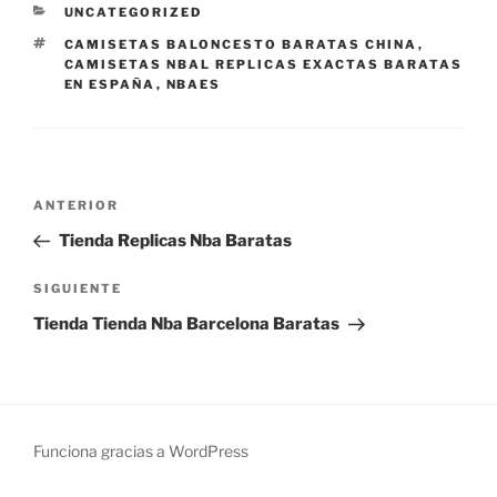
CATEGORÍAS
UNCATEGORIZED
ETIQUETAS
CAMISETAS BALONCESTO BARATAS CHINA
,
CAMISETAS NBAL REPLICAS EXACTAS BARATAS
EN ESPAÑA
,
NBAES
Navegación
Entrada
ANTERIOR
de
anterior:
Tienda Replicas Nba Baratas
entradas
Siguiente
SIGUIENTE
entrada
Tienda Tienda Nba Barcelona Baratas
Funciona gracias a WordPress