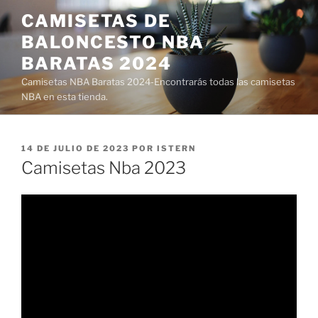
Saltar
CAMISETAS DE
al
BALONCESTO NBA
contenido
BARATAS 2024
Camisetas NBA Baratas 2024-Encontrarás todas las camisetas
NBA en esta tienda.
PUBLICADO
14 DE JULIO DE 2023
POR
ISTERN
EL
Camisetas Nba 2023