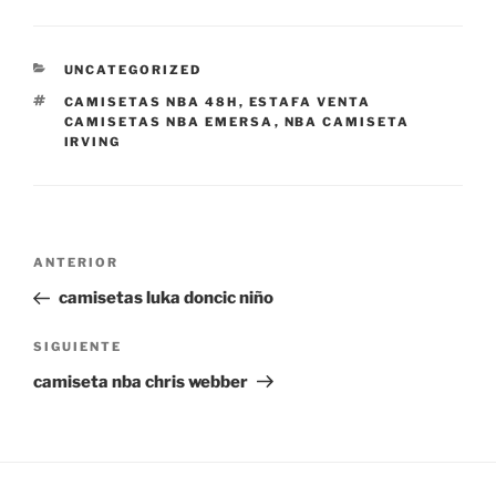
CATEGORÍAS
UNCATEGORIZED
ETIQUETAS
CAMISETAS NBA 48H
,
ESTAFA VENTA
CAMISETAS NBA EMERSA
,
NBA CAMISETA
IRVING
Navegación
Entrada
ANTERIOR
de
anterior:
camisetas luka doncic niño
entradas
Siguiente
SIGUIENTE
entrada
camiseta nba chris webber