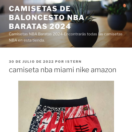
Saltar
CAMISETAS DE
al
BALONCESTO NBA
contenido
BARATAS 2024
Camisetas NBA Baratas 2024-Encontrarás todas las camisetas
NBA en esta tienda.
PUBLICADO
30 DE JULIO DE 2022
POR
ISTERN
EL
camiseta nba miami nike amazon