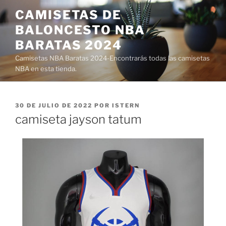
Saltar
CAMISETAS DE
al
BALONCESTO NBA
contenido
BARATAS 2024
Camisetas NBA Baratas 2024-Encontrarás todas las camisetas
NBA en esta tienda.
PUBLICADO
30 DE JULIO DE 2022
POR
ISTERN
EL
camiseta jayson tatum