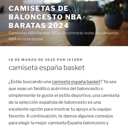
Saltar
CAMISETAS DE
al
BALONCESTO NBA
contenido
BARATAS 2024
Camisetas NBA Baratas 2024-Encontrarás todas las camisetas
NBA en esta tienda.
PUBLICADO
18 DE MARZO DE 2025
POR
ISTERN
EL
camiseta españa basket
¿Estás buscando una
camiseta españa basket
? Ya sea
que seas un fanático acérrimo del baloncesto o
simplemente te guste el estilo deportivo, una camiseta
de la selección española de baloncesto es una
excelente opción para mostrar tu apoyo a tu equipo
favorito. A continuación, te damos algunos consejos
para elegir la mejor camiseta España baloncesto y