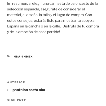
En resumen, al elegir una camiseta de baloncesto de la
selección española, asegúrate de considerar el
material, el diseño, la talla y el lugar de compra. Con
estos consejos, estarás listo para mostrar tu apoyo a
España en la cancha o en la calle. ¡Disfruta de tu compra
y de la emoción de cada partido!
CATEGORÍAS
NBA-INDEX
Navegación
Entrada
ANTERIOR
de
anterior:
pantalon corto nba
entradas
Siguiente
SIGUIENTE