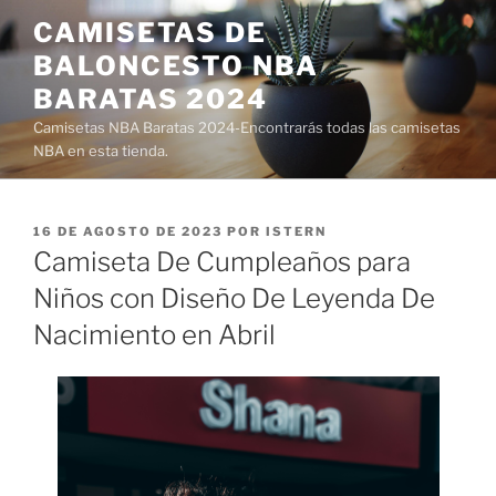
Saltar
CAMISETAS DE
al
BALONCESTO NBA
contenido
BARATAS 2024
Camisetas NBA Baratas 2024-Encontrarás todas las camisetas
NBA en esta tienda.
PUBLICADO
16 DE AGOSTO DE 2023
POR
ISTERN
EL
Camiseta De Cumpleaños para
Niños con Diseño De Leyenda De
Nacimiento en Abril