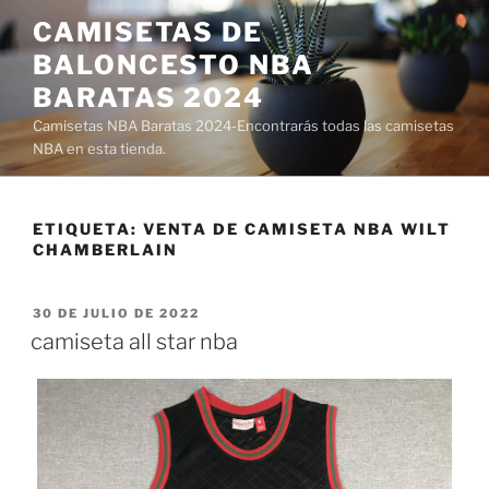
Saltar
CAMISETAS DE
al
BALONCESTO NBA
contenido
BARATAS 2024
Camisetas NBA Baratas 2024-Encontrarás todas las camisetas
NBA en esta tienda.
ETIQUETA:
VENTA DE CAMISETA NBA WILT
CHAMBERLAIN
PUBLICADO
30 DE JULIO DE 2022
EL
camiseta all star nba