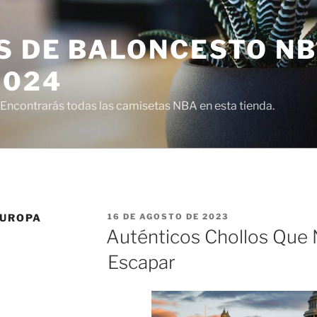
S DE BALONCESTO N
2024
ncontrarás todas las camisetas NBA en esta tienda.
PUBLICADO
EUROPA
16 DE AGOSTO DE 2023
EL
Auténticos Chollos Que
Escapar