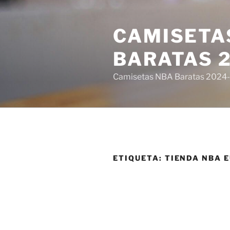
Saltar
al
CAMISETA
contenido
BARATAS 
Camisetas NBA Baratas 2024-E
ETIQUETA:
TIENDA NBA 