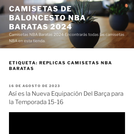
Saltar
CAMISETAS DE
al
BALONCESTO NBA
contenido
BARATAS 2024
Camisetas NBA Baratas 2024-Encontrarás todas las camisetas
NBA en esta tienda.
ETIQUETA:
REPLICAS CAMISETAS NBA
BARATAS
PUBLICADO
16 DE AGOSTO DE 2023
EL
Así es la Nueva Equipación Del Barça para
la Temporada 15-16