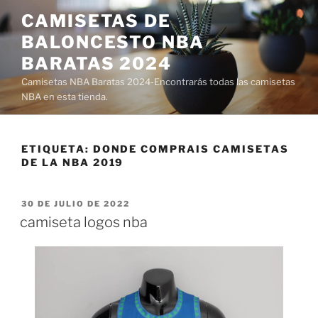
Saltar
CAMISETAS DE
al
BALONCESTO NBA
contenido
BARATAS 2024
Camisetas NBA Baratas 2024-Encontrarás todas las camisetas
NBA en esta tienda.
ETIQUETA:
DONDE COMPRAIS CAMISETAS
DE LA NBA 2019
PUBLICADO
30 DE JULIO DE 2022
EL
camiseta logos nba