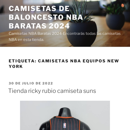
Saltar
CAMISETAS DE
al
BALONCESTO NBA
contenido
BARATAS 2024
Camisetas NBA Baratas 2024-Encontrarás todas las camisetas
NBA en esta tienda.
ETIQUETA:
CAMISETAS NBA EQUIPOS NEW
YORK
PUBLICADO
30 DE JULIO DE 2022
EL
Tienda ricky rubio camiseta suns