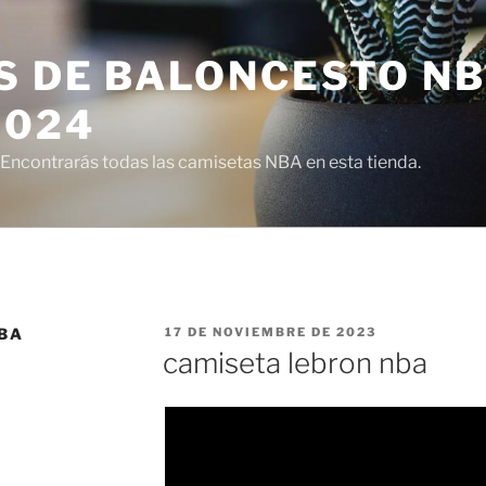
S DE BALONCESTO N
2024
ncontrarás todas las camisetas NBA en esta tienda.
PUBLICADO
BA
17 DE NOVIEMBRE DE 2023
EL
camiseta lebron nba