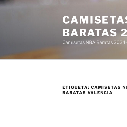
Saltar
al
CAMISETA
contenido
BARATAS 
Camisetas NBA Baratas 2024-E
ETIQUETA:
CAMISETAS N
BARATAS VALENCIA