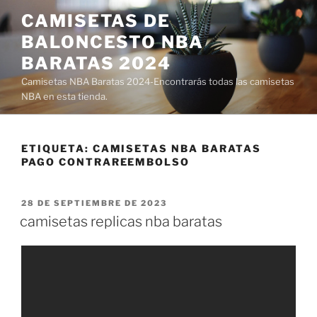
Saltar
CAMISETAS DE
al
BALONCESTO NBA
contenido
BARATAS 2024
Camisetas NBA Baratas 2024-Encontrarás todas las camisetas
NBA en esta tienda.
ETIQUETA:
CAMISETAS NBA BARATAS
PAGO CONTRAREEMBOLSO
PUBLICADO
28 DE SEPTIEMBRE DE 2023
EL
camisetas replicas nba baratas