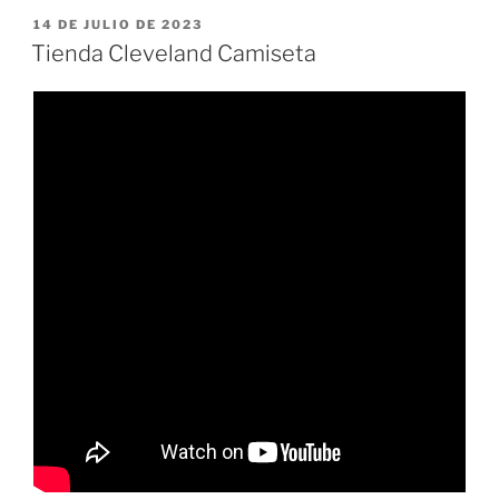
PUBLICADO
14 DE JULIO DE 2023
EL
Tienda Cleveland Camiseta