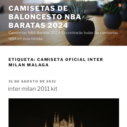
Saltar
CAMISETAS DE
al
BALONCESTO NBA
contenido
BARATAS 2024
Camisetas NBA Baratas 2024-Encontrarás todas las camisetas
NBA en esta tienda.
ETIQUETA:
CAMISETA OFICIAL INTER
MILAN MALAGA
PUBLICADO
31 DE AGOSTO DE 2021
EL
inter milan 2011 kit