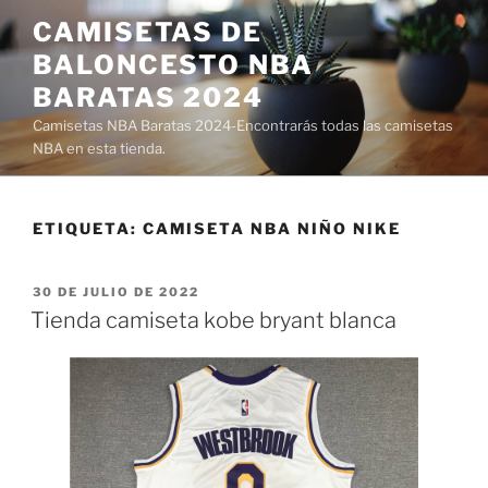
Saltar
CAMISETAS DE
al
BALONCESTO NBA
contenido
BARATAS 2024
Camisetas NBA Baratas 2024-Encontrarás todas las camisetas
NBA en esta tienda.
ETIQUETA:
CAMISETA NBA NIÑO NIKE
PUBLICADO
30 DE JULIO DE 2022
EL
Tienda camiseta kobe bryant blanca